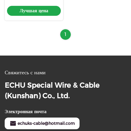
для перетягивания цепи,
Лучшая цена
ECHU Гибкий кабель
1
Свяжитесь с нами
ECHU Special Wire & Cable
(Kunshan) Co., Ltd.
Электронная почта
echuks-cable@hotmail.com