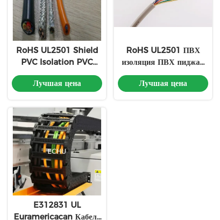
RoHS UL2501 Shield
RoHS UL2501 ПВХ
PVC Isolation PVC
изоляция ПВХ пиджак
Jacket High Flexible
высоко гибкий
Лучшая цена
Лучшая цена
Mobile Cable, ECHU
мобильный кабель,
Drag Chian Cable (ПВХ
ECHU Drag Chian
изолирующий щит с
кабель
высокой гибкостью)
E312831 UL
Euramericacan Кабель