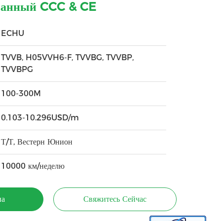
ванный CCC & CE
ECHU
TVVB, H05VVH6-F, TVVBG, TVVBP,
TVVBPG
100-300M
0.103-10.296USD/m
Т/Т, Вестерн Юнион
10000 км/неделю
на
Свяжитесь Сейчас