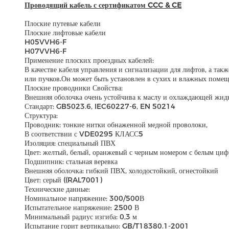
Проводящий кабель с сертификатом CCC & CE
Плоские путевые кабели
Плоские лифтовые кабели
H05VVH6-F
H07VVH6-F
Применение плоских проездных кабелей:
В качестве кабеля управления и сигнализации для лифтов, а та
или пучков.Он может быть установлен в сухих и влажных помещ
Плоские проводники Свойства:
Внешняя оболочка очень устойчива к маслу и охлаждающей жидк
Стандарт: GB5023.6, IEC60227-6, EN 50214
Структура:
Проводник: тонкие нитки обнаженной медной проволоки,
В соответствии с VDE0295 КЛАСС5
Изоляция: специальный ПВХ
Цвет: желтый, белый, оранжевый с черным номером с белым ци
Подшипник: стальная веревка
Внешняя оболочка: гибкий ПВХ, холодостойкий, огнестойкий
Цвет: серый ((RAL7001)
Технические данные:
Номинальное напряжение: 300/500В
Испытательное напряжение: 2500 В
Минимальный радиус изгиба: 0,3 м
Испытание горит вертикально: GB/T18380.1-2001