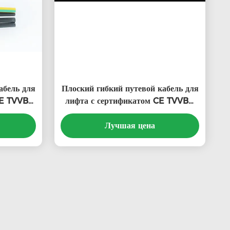
абель для
Плоский гибкий путевой кабель для
CE TVVB
лифта с сертификатом CE TVVBG
астом из
со специальным пластом из ПВХ
Лучшая цена