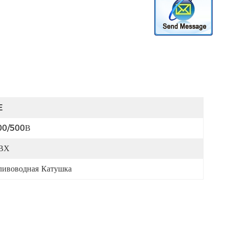
E
00/500В
ВХ
ливоводная Катушка