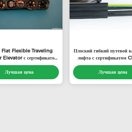
Flat Flexible Traveling
Плоский гибкий путевой к
r Elevator с сертификатом
лифта с сертификатом 
P24x0.75+1x2Px0.75+TV
4x2.5 со специальным пл
ециальным PVC-жакетом
Лучшая цена
Лучшая цена
ПВХ