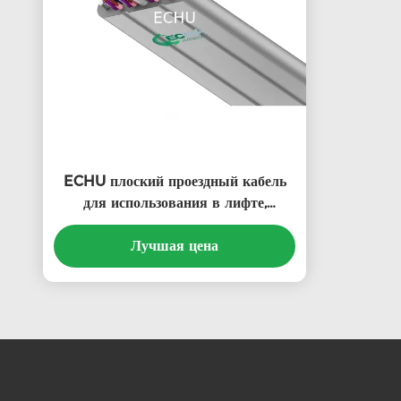
ECHU плоский проездный кабель
для использования в лифте,
защищенный плоский проездный
кабель с STP/UTP CAT6
Лучшая цена