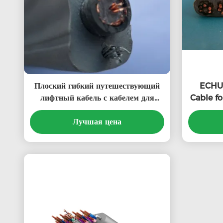
Плоский гибкий путешествующий
ECHU 
лифтный кабель с кабелем для
Cable fo
телевизора в сером цвете
CE TVVB
Лучшая цена
со сп