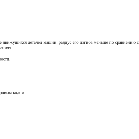
кже движущихся деталей машин, радиус его изгиба меньше по сравнению
ениях.
ости.
фровым кодом