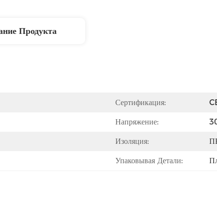
ание Продукта
Сертификация:
C
Напряжение:
3
Изоляция:
П
Упаковывая Детали:
П