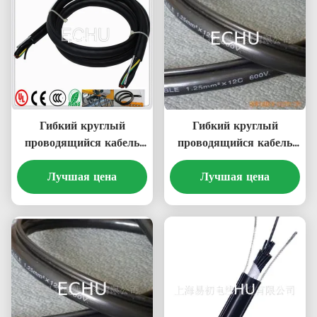
Гибкий круглый
Гибкий круглый
проводящийся кабель
проводящийся кабель
управления для кранов
управления для кранов
или других приборов
Лучшая цена
или других приборов
Лучшая цена
RVV(1G) 5Cx1.5SQMM
RVV ((2G)
в оранжевом цвете
12Cx1.25SQMM
черного цвета