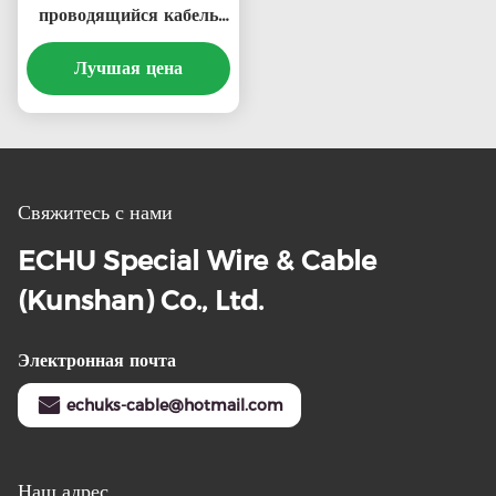
проводящийся кабель
управления для кранов
или других устройств
Лучшая цена
RVV (((2G)
12Cx2.0SQMM в
черном цвете
Свяжитесь с нами
ECHU Special Wire & Cable
(Kunshan) Co., Ltd.
Электронная почта
echuks-cable@hotmail.com
Наш адрес