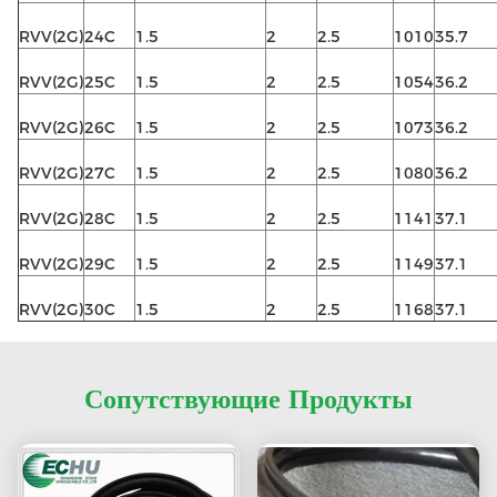
RVV(2G)
24C
1.5
2
2.5
1010
35.7
RVV(2G)
25C
1.5
2
2.5
1054
36.2
RVV(2G)
26C
1.5
2
2.5
1073
36.2
RVV(2G)
27C
1.5
2
2.5
1080
36.2
RVV(2G)
28C
1.5
2
2.5
1141
37.1
RVV(2G)
29C
1.5
2
2.5
1149
37.1
RVV(2G)
30C
1.5
2
2.5
1168
37.1
Сопутствующие Продукты