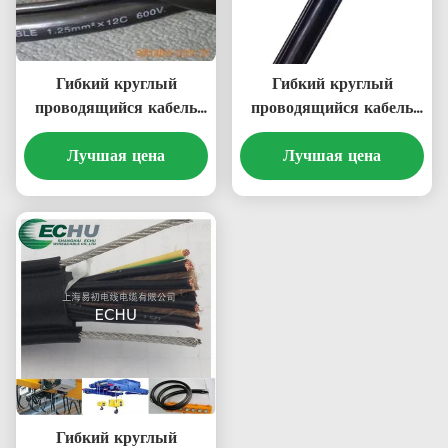
Гибкий круглый
Гибкий круглый
проводящийся кабель
проводящийся кабель
управления для кранов
управления для кранов
или других приборов
Лучшая цена
или других приборов
Лучшая цена
RVV(2G)
RVV ((1G)
16Cx1.0SQMM черного
12Cx1.5SQMM черного
цвета
цвета
Гибкий круглый