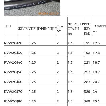
ДИАМЕТР
ВЕС
ТИП
СТАЛЬ
РАЗМЕР
ЖИЛЫ
СПЕЦИФИКАЦИЯ
СТАЛИ
(КГ/
№
мм
мм
КМ)
RVV(2G)
2C
1.25
2
1.3
175
17.3
RVV(2G)
3C
1.25
2
1.3
192
17.8
RVV(2G)
4C
1.25
2
1.3
221
18.7
RVV(2G)
5C
1.25
2
1.3
253
19.7
RVV(2G)
6C
1.25
2
1.3
287
20.7
RVV(2G)
7C
1.25
2
1.6
329
24
RVV(2G)
8C
1.25
2
1.6
369
25.4