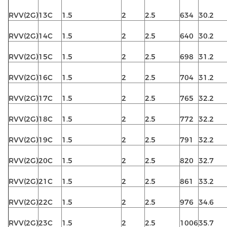
RVV(2G)
13C
1.5
2
2.5
634
30.2
RVV(2G)
14C
1.5
2
2.5
640
30.2
RVV(2G)
15C
1.5
2
2.5
698
31.2
RVV(2G)
16C
1.5
2
2.5
704
31.2
RVV(2G)
17C
1.5
2
2.5
765
32.2
RVV(2G)
18C
1.5
2
2.5
772
32.2
RVV(2G)
19C
1.5
2
2.5
791
32.2
RVV(2G)
20C
1.5
2
2.5
820
32.7
RVV(2G)
21C
1.5
2
2.5
861
33.2
RVV(2G)
22C
1.5
2
2.5
976
34.6
RVV(2G)
23C
1.5
2
2.5
1006
35.7