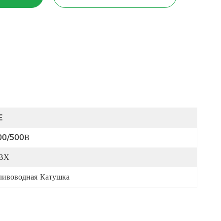
E
00/500В
ВХ
ливоводная Катушка