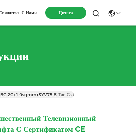
Свяжитесь С Нами
Цитата
укции
 TVVBG 2Cx1.0sqmm+SYV75-5 Тип Со Специальным PVC Jacket
шественный Телевизионный
ифта С Сертификатом CE