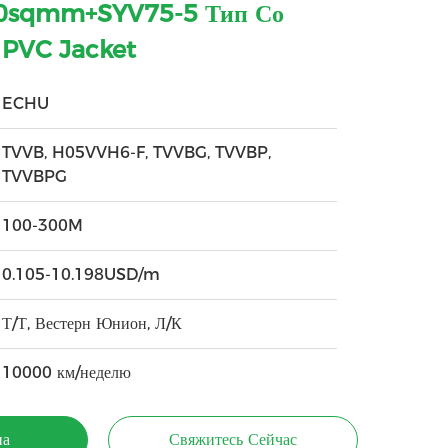
0sqmm+SYV75-5 Тип Со
 PVC Jacket
ECHU
TVVB, H05VVH6-F, TVVBG, TVVBP,
TVVBPG
100-300M
0.105-10.198USD/m
Т/Т, Вестерн Юнион, Л/К
10000 км/неделю
на
Свяжитесь Сейчас