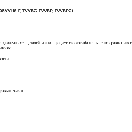
, H05VVH6-F, TVVBG, TVVBP, TVVBPG)
кже движущихся деталей машин, радиус его изгиба меньше по сравнению
ениях.
ости.
фровым кодом