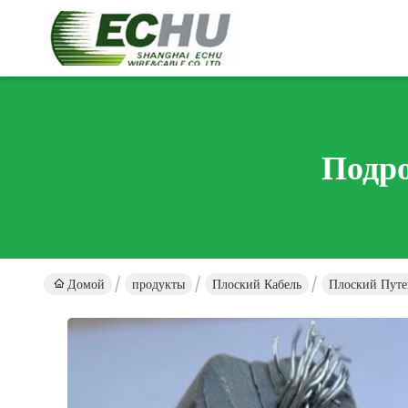
Подр
Домой
продукты
Плоский Кабель
Плоский Пут