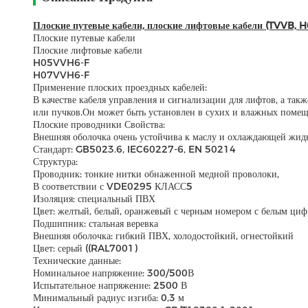
Плоские путевые кабели, плоские лифтовые кабели (TVVB
Плоские путевые кабели
Плоские лифтовые кабели
H05VVH6-F
H07VVH6-F
Применение плоских проездных кабелей:
В качестве кабеля управления и сигнализации для лифтов, а та
или пучков.Он может быть установлен в сухих и влажных помещ
Плоские проводники Свойства:
Внешняя оболочка очень устойчива к маслу и охлаждающей жидк
Стандарт: GB5023.6, IEC60227-6, EN 50214
Структура:
Проводник: тонкие нитки обнаженной медной проволоки,
В соответствии с VDE0295 КЛАСС5
Изоляция: специальный ПВХ
Цвет: желтый, белый, оранжевый с черным номером с белым ци
Подшипник: стальная веревка
Внешняя оболочка: гибкий ПВХ, холодостойкий, огнестойкий
Цвет: серый ((RAL7001)
Технические данные:
Номинальное напряжение: 300/500В
Испытательное напряжение: 2500 В
Минимальный радиус изгиба: 0,3 м