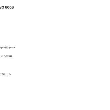
AWG 600В
проводник
и резки.
ования.