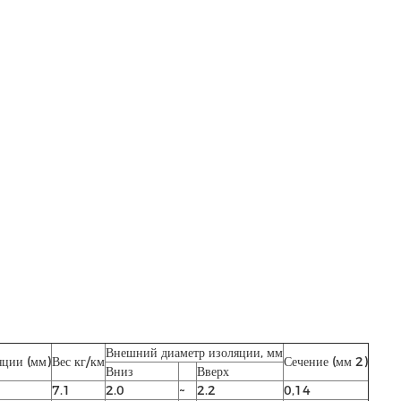
Внешний диаметр изоляции, мм
яции (мм)
Вес кг/км
Сечение (мм 2)
Вниз
Вверх
7.1
2.0
~
2.2
0,14