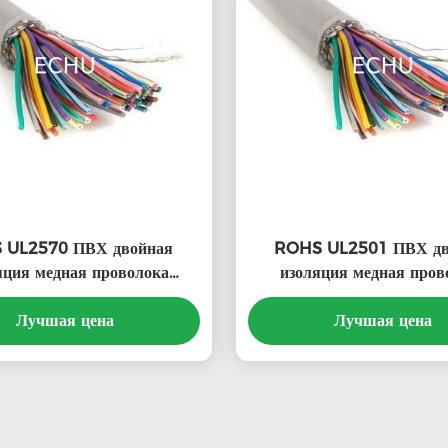
 UL2570 ПВХ двойная
ROHS UL2501 ПВХ дв
яция медная проволока
изоляция медная пров
ногоядерный кабель
многоядерный кабель, 
Лучшая цена
Лучшая цена
кабель