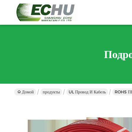
Подр
Домой
продукты
UL Провод И Кабель
ROHS ПВ