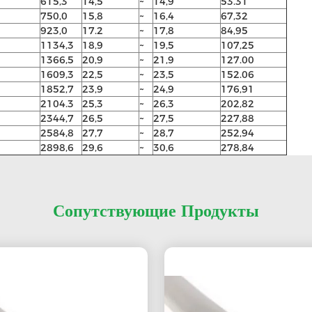
615,3
14,5
~
14,9
53.31
750,0
15,8
~
16,4
67,32
923,0
17.2
~
17,8
84,95
1134,3
18,9
~
19,5
107,25
1366,5
20,9
~
21,9
127.00
1609,3
22,5
~
23,5
152.06
1852,7
23,9
~
24,9
176,91
2104.3
25,3
~
26,3
202,82
2344,7
26,5
~
27,5
227,88
2584,8
27,7
~
28,7
252,94
2898,6
29,6
~
30,6
278,84
Сопутствующие Продукты