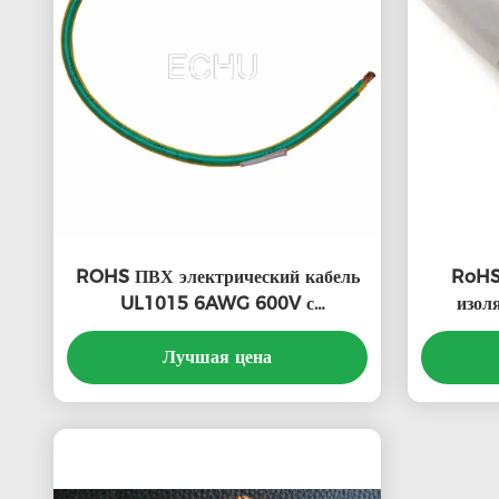
ROHS ПВХ электрический кабель
RoHS
UL1015 6AWG 600V с
изол
сертификатом UL
м
Лучшая цена