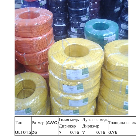
Голая медь
Луженая медь
Тип
Размер (AWG)
Толщина изол
Дирижер
Дирижер
UL1015
26
7
0,16
7
0,16
0,76