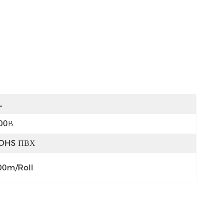
L
00В
OHS ПВХ
00m/roll