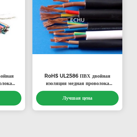
ойная
RoHS UL2586 ПВХ двойная
олока
изоляция медная проволока
ECHU UL
многоядерный кабель
Лучшая цена