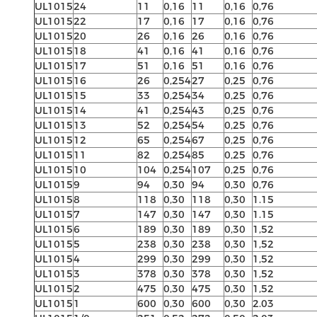
UL1015
24
11
0,16
11
0,16
0,76
UL1015
22
17
0,16
17
0,16
0,76
UL1015
20
26
0,16
26
0,16
0,76
UL1015
18
41
0,16
41
0,16
0,76
UL1015
17
51
0,16
51
0,16
0,76
UL1015
16
26
0,254
27
0,25
0,76
UL1015
15
33
0,254
34
0,25
0,76
UL1015
14
41
0,254
43
0,25
0,76
UL1015
13
52
0,254
54
0,25
0,76
UL1015
12
65
0,254
67
0,25
0,76
UL1015
11
82
0,254
85
0,25
0,76
UL1015
10
104
0,254
107
0,25
0,76
UL1015
9
94
0,30
94
0,30
0,76
UL1015
8
118
0,30
118
0,30
1.15
UL1015
7
147
0,30
147
0,30
1.15
UL1015
6
189
0,30
189
0,30
1,52
UL1015
5
238
0,30
238
0,30
1,52
UL1015
4
299
0,30
299
0,30
1,52
UL1015
3
378
0,30
378
0,30
1,52
UL1015
2
475
0,30
475
0,30
1,52
UL1015
1
600
0,30
600
0,30
2.03