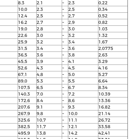
8.3
2.1
~
2.3
0,22
10,0
2.3
~
2,5
0,34
12.4
2,5
~
2,7
0,52
16.2
2,7
~
2,9
0,82
19,0
2,8
~
3.0
1.03
22,6
3.0
~
3.2
1.32
25,9
3.2
~
3.4
1,67
31,5
3.4
~
3.6
2,0775
36,5
3.6
~
3,8
2,63
45,5
3,9
~
4.1
3.29
52,6
4.3
~
4,5
4.16
67,1
4,8
~
5.0
5.27
89,0
5.3
~
5,5
6,64
107,5
6,5
~
6.7
8.34
140,3
7.0
~
7.2
10.39
172,6
8.4
~
8,6
13.36
207,6
9.1
~
9.3
16.82
267,9
9,8
~
10,0
21.14
325,6
10,7
~
11.1
26,72
382,5
11,7
~
12.1
33,58
495,9
13,8
~
14.2
42,41