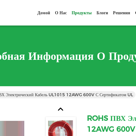
Домой
О Нас
Продукты
Блоги
Решения
обная Информация О Прод
Х Электрический Кабель UL1015 12AWG 600V С Сертификатом UL
ROHS ПВХ Эл
12AWG 600V 